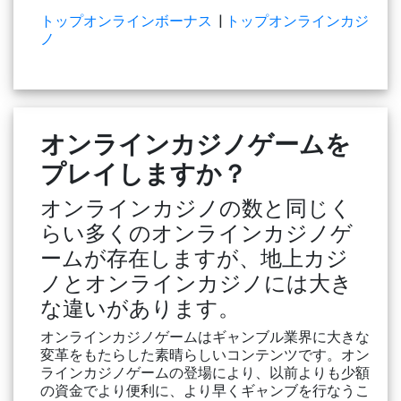
トップオンラインボーナス
|
トップオンラインカジ
ノ
オンラインカジノゲームを
プレイしますか？
オンラインカジノの数と同じく
らい多くのオンラインカジノゲ
ームが存在しますが、地上カジ
ノとオンラインカジノには大き
な違いがあります。
オンラインカジノゲームはギャンブル業界に大きな
変革をもたらした素晴らしいコンテンツです。オン
ラインカジノゲームの登場により、以前よりも少額
の資金でより便利に、より早くギャンブを行なうこ