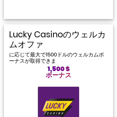
Lucky Casinoのウェルカ
ムオファ
に応じて最大で1500ドルのウェルカムボ
ーナスが取得できま
1,500 $
ボーナス