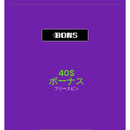
40$
ボーナス
フリースピン