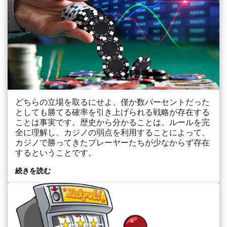
どちらの立場を取るにせよ、僅か数パーセントだった
としても勝てる確率を引き上げられる戦略が存在する
ことは事実です。歴史から分かることは、ルールを完
全に理解し、カジノの弱点を利用することによって、
カジノで勝ってきたプレーヤーたちが少なからず存在
するということです。
続きを読む