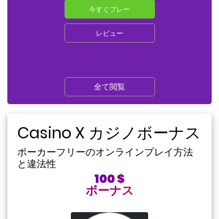
今すぐプレー
レビュー
全て閲覧
Casino X カジノボーナス
ポーカーフリーのオンラインプレイ方法
と違法性
100 $
ボーナス