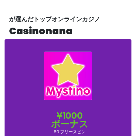
が選んだトップオンラインカジノ
Casinonana
¥1000
ボーナス
60 フリースピン