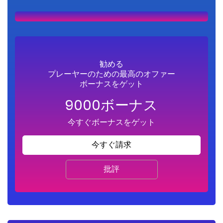
勧める
プレーヤーのための最高のオファー
ボーナスをゲット
9000ボーナス
今すぐボーナスをゲット
今すぐ請求
批評