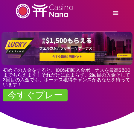
スを最高$500
負けても賭け金の一部が戻ってくる！ワン
目の入金そして
特別キャッシュバック
あなたを待って
今すぐプレー