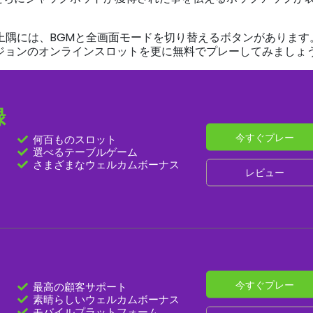
面の右上隅には、BGMと全画面モードを切り替えるボタンがあります
ジョンのオンラインスロットを更に無料でプレーしてみましょ
録
今すぐプレー
何百ものスロット
選べるテーブルゲーム
さまざまなウェルカムボーナス
レビュー
今すぐプレー
最高の顧客サポート
素晴らしいウェルカムボーナス
モバイルプラットフォーム