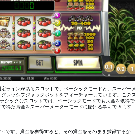
固定ラインがあるスロットで、ベーシックモードと、スーパー
ログレッシブジャックポットをフィーチャーしています。この
のクラシックなスロットでは、ベーシックモードでも大金を獲得
ドで得た賞金をスーパーメーターモードに賭ける事もできます
10です。賞金を獲得すると、その賞金をそのまま獲得するか