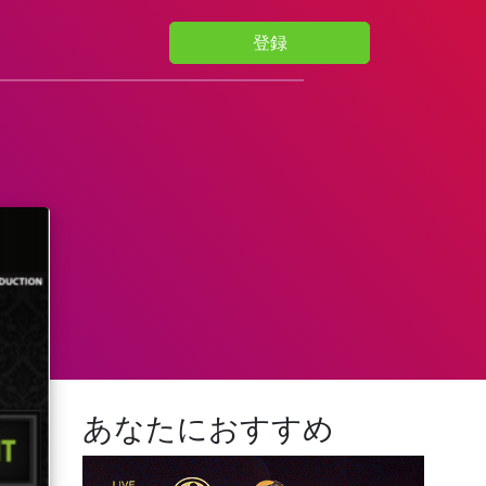
登録
あなたにおすすめ