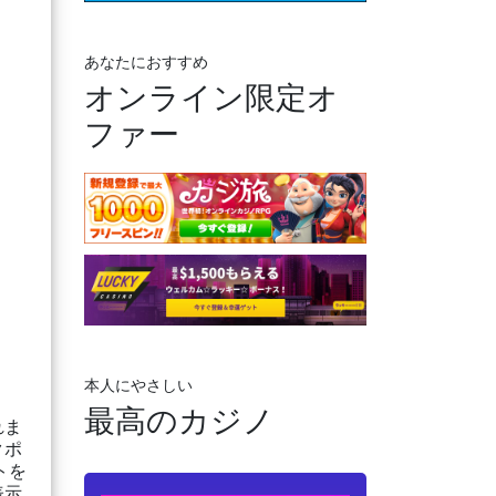
あなたにおすすめ
オンライン限定オ
ファー
本人にやさしい
最高のカジノ
れま
クポ
トを
表示