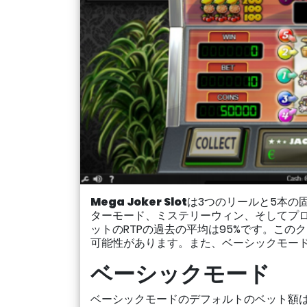
Mega Joker Slot
は3つのリールと5本の
ターモード、ミステリーウィン、そしてプ
ットのRTPの過去の平均は95%です。こ
可能性があります。また、ベーシックモー
ベーシックモード
ベーシックモードのデフォルトのベット額は